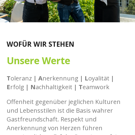
WOFÜR WIR STEHEN
Unsere Werte
T
oleranz
| A
nerkennung
| L
oyalität
|
E
rfolg
| N
achhaltigkeit
| T
eamwork
Offenheit gegenüber jeglichen Kulturen
und Lebensstilen ist die Basis wahrer
Gastfreundschaft. Respekt und
Anerkennung von Herzen führen