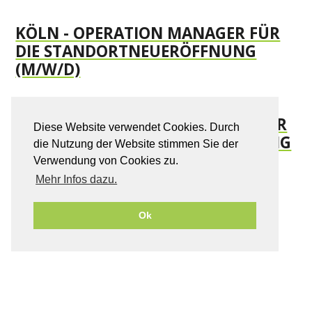
KÖLN - OPERATION MANAGER FÜR
DIE STANDORTNEUERÖFFNUNG
(M/W/D)
KÖLN - (JUNIOR) TALENT MANAGER
Diese Website verwendet Cookies. Durch
FÜR DIE STANDORTNEUERÖFFNUNG
die Nutzung der Website stimmen Sie der
(M/W/D)
Verwendung von Cookies zu.
Mehr Infos dazu.
DÜSSELDORF - OPERATION
Ok
MANAGER (M/W/D)
DÜSSELDORF -
PERSONALDISPONENT /