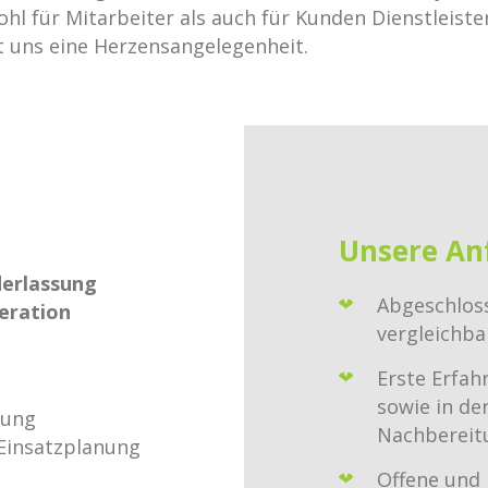
l für Mitarbeiter als auch für Kunden Dienstleister
t uns eine Herzensangelegenheit.
Unsere An
derlassung
Abgeschlos
eration
vergleichb
Erste Erfa
sowie in d
nung
Nachbereit
e Einsatzplanung
Offene und 