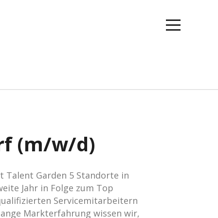
toggle
navigation
rf (m/w/d)
 Talent Garden 5 Standorte in
eite Jahr in Folge zum Top
alifizierten Servicemitarbeitern
lange Markterfahrung wissen wir,