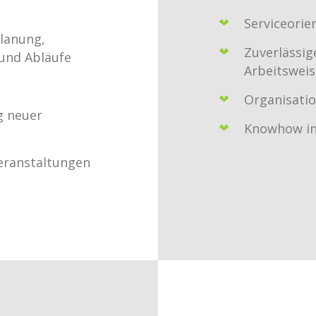
Serviceorie
lanung,
Zuverlässig
 und Abläufe
Arbeitswei
Organisatio
g neuer
Knowhow in
Veranstaltungen