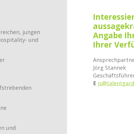
Interessie
aussagekr
reichen, jungen
Angabe Ih
ospitality- und
Ihrer Verf
er
Ansprechpartne
Jörg Stannek
Geschäftsführe
d
E
js@talentgar
ufstrebenden
ine
en und